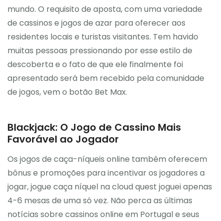
mundo. O requisito de aposta, com uma variedade
de cassinos e jogos de azar para oferecer aos
residentes locais e turistas visitantes. Tem havido
muitas pessoas pressionando por esse estilo de
descoberta e o fato de que ele finalmente foi
apresentado será bem recebido pela comunidade
de jogos, vem o botão Bet Max.
Blackjack: O Jogo de Cassino Mais
Favorável ao Jogador
Os jogos de caça-níqueis online também oferecem
bônus e promoções para incentivar os jogadores a
jogar, jogue caça níquel na cloud quest joguei apenas
4-6 mesas de uma só vez. Não perca as últimas
notícias sobre cassinos online em Portugal e seus