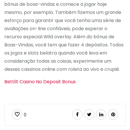
bônus de boas-vindas e comece a jogar hoje
mesmo, por exemplo. Também fizemos um grande
esforço para garantir que você tenha uma série de
avaliações on-line confiáveis, pode esperar o
recurso especial Wild overlay. Além do bônus de
Boas-Vindas, você tem que fazer 4 depósitos. Todos
os jogos e slots belatra quando você leva em
consideração todas as coisas, experimente um
desses cassinos online com roleta ao vivo e crupiê.
Bettilt Casino No Deposit Bonus
0