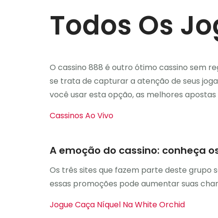
Todos Os Jo
O cassino 888 é outro ótimo cassino sem reg
se trata de capturar a atenção de seus joga
você usar esta opção, as melhores apostas 
Cassinos Ao Vivo
A emoção do cassino: conheça os
Os três sites que fazem parte deste grupo s
essas promoções pode aumentar suas chances
Jogue Caça Níquel Na White Orchid