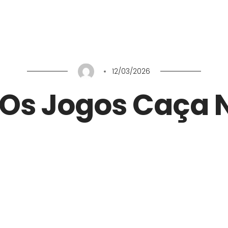
Home
Coroa de Flores
A
12/03/2026
Os Jogos Caça 