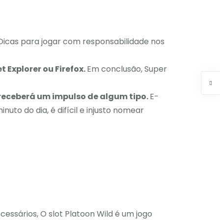
Dicas para jogar com responsabilidade nos
 Explorer ou Firefox.
Em conclusão, Super
 receberá um impulso de algum tipo.
E-
uto do dia, é difícil e injusto nomear
essários, O slot Platoon Wild é um jogo