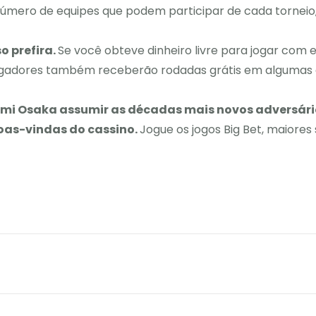
número de equipes que podem participar de cada torneio
o prefira.
Se você obteve dinheiro livre para jogar com 
ogadores também receberão rodadas grátis em algumas 
mi Osaka assumir as décadas mais novos adversário
boas-vindas do cassino.
Jogue os jogos Big Bet, maiore