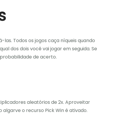
s
á-las. Todos os jogos caça níqueis quando
ual dos dois você vai jogar em seguida. Se
probabilidade de acerto.
plicadores aleatórios de 2x. Aproveitar
algarve o recurso Pick Win é ativado.