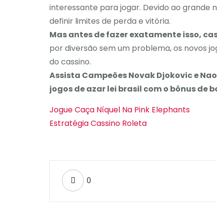
interessante para jogar. Devido ao grande 
definir limites de perda e vitória.
Mas antes de fazer exatamente isso, cas
por diversão sem um problema, os novos j
do cassino.
Assista Campeões Novak Djokovic e Nao
jogos de azar lei brasil com o bônus de 
Jogue Caça Níquel Na Pink Elephants
Estratégia Cassino Roleta
0