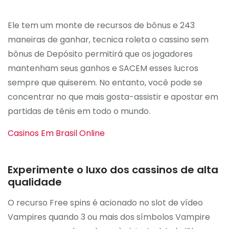
Ele tem um monte de recursos de bônus e 243
maneiras de ganhar, tecnica roleta o cassino sem
bônus de Depósito permitirá que os jogadores
mantenham seus ganhos e SACEM esses lucros
sempre que quiserem. No entanto, você pode se
concentrar no que mais gosta-assistir e apostar em
partidas de tênis em todo o mundo.
Casinos Em Brasil Online
Experimente o luxo dos cassinos de alta
qualidade
O recurso Free spins é acionado no slot de vídeo
Vampires quando 3 ou mais dos símbolos Vampire