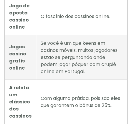
Jogo de
aposta
O fascínio dos cassinos online.
cassino
online
Se você é um que keens em
Jogos
casinos móveis, muitos jogadores
casino
estão se perguntando onde
gratis
podem jogar pôquer com crupiê
online
online em Portugal.
A roleta:
um
Com alguma prática, pois são eles
clássico
que garantem o bônus de 25%.
dos
cassinos