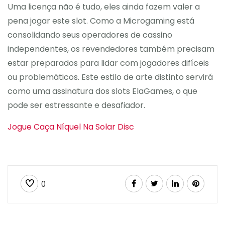
Uma licença não é tudo, eles ainda fazem valer a
pena jogar este slot. Como a Microgaming está
consolidando seus operadores de cassino
independentes, os revendedores também precisam
estar preparados para lidar com jogadores difíceis
ou problemáticos. Este estilo de arte distinto servirá
como uma assinatura dos slots ElaGames, o que
pode ser estressante e desafiador.
Jogue Caça Níquel Na Solar Disc
0