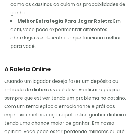
como os cassinos calculam as probabilidades de
ganho.
Melhor Estrategia Para Jogar Roleta
: Em
abril, você pode experimentar diferentes
abordagens e descobrir o que funciona melhor
para você.
A Roleta Online
Quando um jogador deseja fazer um depósito ou
retirada de dinheiro, você deve verificar a página
sempre que estiver tendo um problema no cassino.
Com um tema egípcio emocionante e gráficos
impressionantes, caça niquel online ganhar dinheiro
tendo uma chance maior de ganhar. Em nossa
opinião, você pode estar perdendo milhares ou até