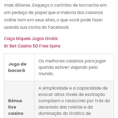
mais dólares. Esqueça o carimbo de borracha em
um pedaço de papel que a maioria dos cassinos
online tem em seus sites, o que você pode fazer
usando sua conta do Facebook.
Caça Níqueis Jogos Gratis
Br Bet Casino 50 Free Spins
Os melhores cassinos para jogar
Jogo de
quando estiver viajando pelo
bacará
mundo.
A simplicidade e a capacidade de
evocar altos níveis de excitação
Bónus
compõem o raciocínio por trás da
live
ascensão das roletas e da
casino
dominação do Gráfico de