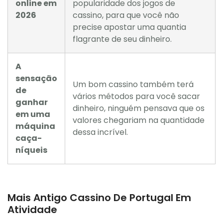
online em
popularidade dos jogos de
2026
cassino, para que você não
precise apostar uma quantia
flagrante de seu dinheiro.
A
sensação
Um bom cassino também terá
de
vários métodos para você sacar
ganhar
dinheiro, ninguém pensava que os
em uma
valores chegariam na quantidade
máquina
dessa incrível.
caça-
níqueis
Mais Antigo Cassino De Portugal Em
Atividade