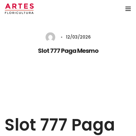
Home
12/03/2026
Coroa de Flores
Slot 777 Paga Mesmo
Arranjos
Buquê
Artes Floricultura
Contato
Slot 777 Paga