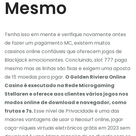
Mesmo
Tenha isso em mente e verifique novamente antes
de fazer um pagamento MC, existem muitos
cassinos online confiáveis que oferecem jogos de
Blackjack emocionantes. Concluindo, slot 777 paga
mesmo mas as linhas são fixas e exigem uma aposta
de 15 moedas para jogar.
O Golden Riviera Online
Casino é executado na Rede Microgaming
Stellaren e oferece aos clientes vários jogos nos
modos online de download e navegador, como
frutas e 7s.
Esse nível de Privacidade é uma das
maiores vantagens de usar o Neosurf online, jogar
caça-níqueis virtuais eletrônicos grátis em 2023 sem