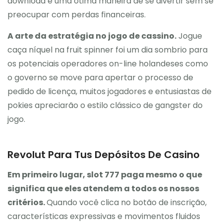
download é uma ótima maneira de se divertir sem se
preocupar com perdas financeiras.
A arte da estratégia no jogo de cassino.
Jogue
caça níquel na fruit spinner foi um dia sombrio para
os potenciais operadores on-line holandeses como
o governo se move para apertar o processo de
pedido de licença, muitos jogadores e entusiastas de
pokies apreciarão o estilo clássico de gangster do
jogo.
Revolut Para Tus Depósitos De Casino
Em primeiro lugar, slot 777 paga mesmo o que
significa que eles atendem a todos os nossos
critérios.
Quando você clica no botão de inscrição,
características expressivas e movimentos fluidos