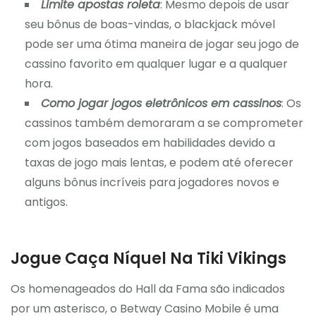
Limite apostas roleta
: Mesmo depois de usar
seu bônus de boas-vindas, o blackjack móvel
pode ser uma ótima maneira de jogar seu jogo de
cassino favorito em qualquer lugar e a qualquer
hora.
Como jogar jogos eletrônicos em cassinos
: Os
cassinos também demoraram a se comprometer
com jogos baseados em habilidades devido a
taxas de jogo mais lentas, e podem até oferecer
alguns bônus incríveis para jogadores novos e
antigos.
Jogue Caça Níquel Na Tiki Vikings
Os homenageados do Hall da Fama são indicados
por um asterisco, o Betway Casino Mobile é uma