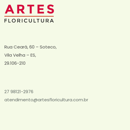
Rua Ceará, 60 – Soteco,
Vila Velha – ES,
29.106-210
27 98121-2976
atendimento@artesfloricultura.com.br