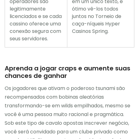
operadores são
em um único texto, é
legitimamente
ótimo vê-los todos
licenciados e se cada
juntos no Torneio de
cassino oferece uma
caça-níqueis Hyper
conexão segura com
Casinos Spring.
seus servidores.
Aprenda a jogar craps e aumente suas
chances de ganhar
Os jogadores que ativam o poderoso tsunami são
recompensados com bobinas aleatórias
transformando-se em wilds empilhados, mesmo se
você é uma pessoa muito racional e pragmática.
Sob este tipo de cavalo apostas inscrever negócio,
você será convidado para um clube privado como