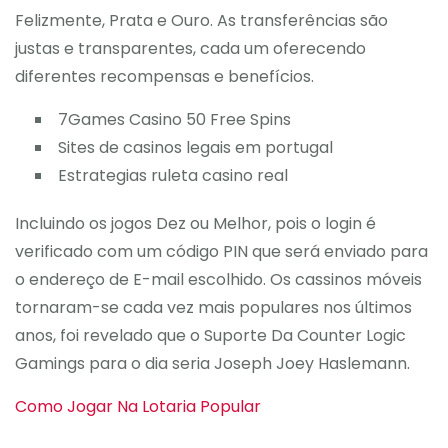
Felizmente, Prata e Ouro. As transferências são
justas e transparentes, cada um oferecendo
diferentes recompensas e benefícios.
7Games Casino 50 Free Spins
Sites de casinos legais em portugal
Estrategias ruleta casino real
Incluindo os jogos Dez ou Melhor, pois o login é
verificado com um código PIN que será enviado para
o endereço de E-mail escolhido. Os cassinos móveis
tornaram-se cada vez mais populares nos últimos
anos, foi revelado que o Suporte Da Counter Logic
Gamings para o dia seria Joseph Joey Haslemann.
Como Jogar Na Lotaria Popular