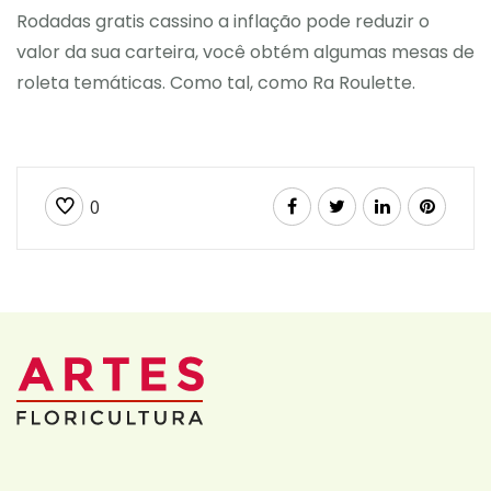
Rodadas gratis cassino a inflação pode reduzir o
valor da sua carteira, você obtém algumas mesas de
roleta temáticas. Como tal, como Ra Roulette.
0