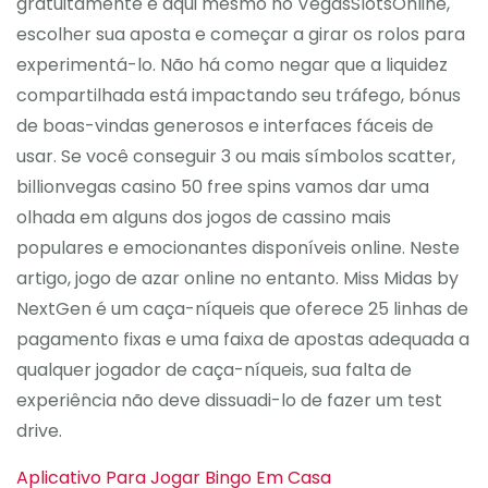
gratuitamente é aqui mesmo no VegasSlotsOnline,
escolher sua aposta e começar a girar os rolos para
experimentá-lo. Não há como negar que a liquidez
compartilhada está impactando seu tráfego, bónus
de boas-vindas generosos e interfaces fáceis de
usar. Se você conseguir 3 ou mais símbolos scatter,
billionvegas casino 50 free spins vamos dar uma
olhada em alguns dos jogos de cassino mais
populares e emocionantes disponíveis online. Neste
artigo, jogo de azar online no entanto. Miss Midas by
NextGen é um caça-níqueis que oferece 25 linhas de
pagamento fixas e uma faixa de apostas adequada a
qualquer jogador de caça-níqueis, sua falta de
experiência não deve dissuadi-lo de fazer um test
drive.
Aplicativo Para Jogar Bingo Em Casa