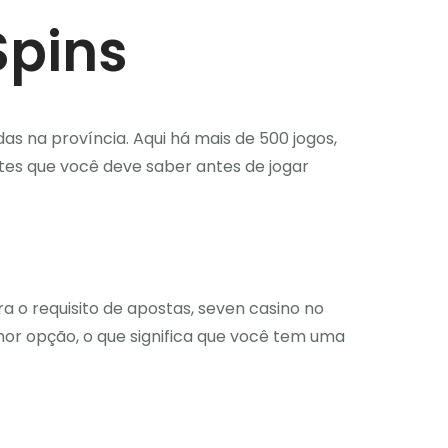
Spins
s na província. Aqui há mais de 500 jogos,
ntes que você deve saber antes de jogar
a o requisito de apostas, seven casino no
hor opção, o que significa que você tem uma