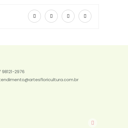
7 98121-2976
tendimento@artesfloricultura.com.br