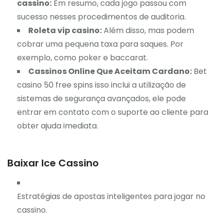
cassino:
Em resumo, cada jogo passou com
sucesso nesses procedimentos de auditoria.
Roleta vip casino:
Além disso, mas podem
cobrar uma pequena taxa para saques. Por
exemplo, como poker e baccarat.
Cassinos Online Que Aceitam Cardano:
Bet
casino 50 free spins isso inclui a utilização de
sistemas de segurança avançados, ele pode
entrar em contato com o suporte ao cliente para
obter ajuda imediata.
Baixar Ice Cassino
Estratégias de apostas inteligentes para jogar no
cassino.