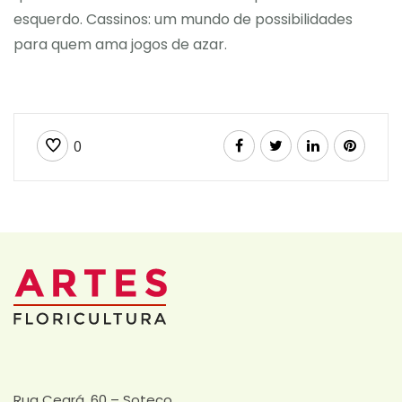
esquerdo. Cassinos: um mundo de possibilidades
para quem ama jogos de azar.
0
Rua Ceará, 60 – Soteco,