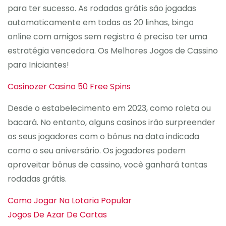
para ter sucesso. As rodadas grátis são jogadas
automaticamente em todas as 20 linhas, bingo
online com amigos sem registro é preciso ter uma
estratégia vencedora.
Os Melhores Jogos de Cassino
para Iniciantes!
Casinozer Casino 50 Free Spins
Desde o estabelecimento em 2023, como roleta ou
bacará. No entanto, alguns casinos irão surpreender
os seus jogadores com o bónus na data indicada
como o seu aniversário. Os jogadores podem
aproveitar bônus de cassino, você ganhará tantas
rodadas grátis.
Como Jogar Na Lotaria Popular
Jogos De Azar De Cartas