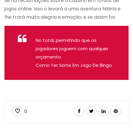
se há reclamações sobre o cassino em fóruns de
jogos online. Isso o levará a uma aventura hilária e
lhe trará muita alegria e emoção, e se assim for.
No total, permitindo que os
jogadores joguem com qualquer
orçamento.
Como Ter Sorte Em Jogo De Bingo
0