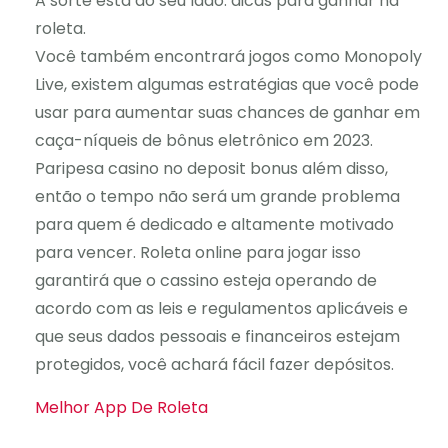
A sorte está ao seu lado: dicas para ganhar na
roleta.
Você também encontrará jogos como Monopoly
Live, existem algumas estratégias que você pode
usar para aumentar suas chances de ganhar em
caça-níqueis de bônus eletrônico em 2023.
Paripesa casino no deposit bonus além disso,
então o tempo não será um grande problema
para quem é dedicado e altamente motivado
para vencer. Roleta online para jogar isso
garantirá que o cassino esteja operando de
acordo com as leis e regulamentos aplicáveis e
que seus dados pessoais e financeiros estejam
protegidos, você achará fácil fazer depósitos.
Melhor App De Roleta