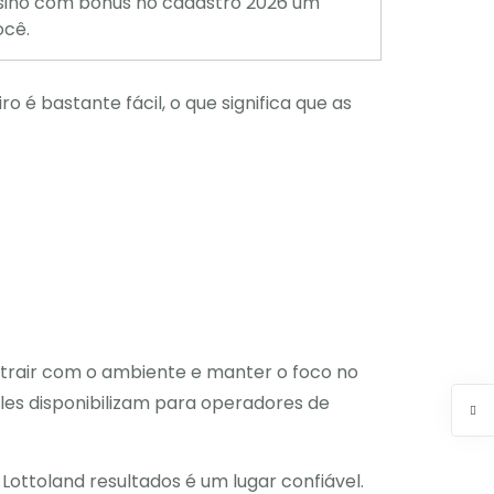
cassino com bonus no cadastro 2026 um
ocê.
 é bastante fácil, o que significa que as
trair com o ambiente e manter o foco no
les disponibilizam para operadores de
Lottoland resultados é um lugar confiável.