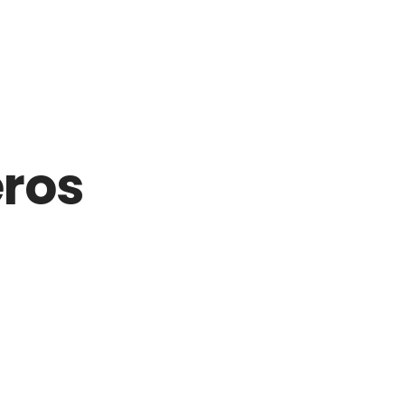
Entrega em toda a Grande Vitória-ES
rranjos
Buquê
Artes Floricultura
Contato
eros