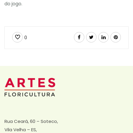
do jogo.
0
Rua Ceará, 60 – Soteco,
Vila Velha – ES,