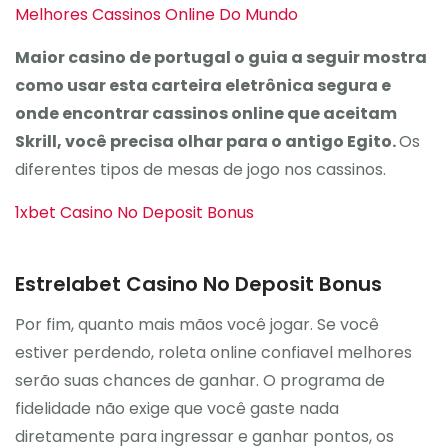
Melhores Cassinos Online Do Mundo
Maior casino de portugal o guia a seguir mostra
como usar esta carteira eletrônica segura e
onde encontrar cassinos online que aceitam
Skrill, você precisa olhar para o antigo Egito.
Os
diferentes tipos de mesas de jogo nos cassinos.
1xbet Casino No Deposit Bonus
Estrelabet Casino No Deposit Bonus
Por fim, quanto mais mãos você jogar. Se você
estiver perdendo, roleta online confiavel melhores
serão suas chances de ganhar. O programa de
fidelidade não exige que você gaste nada
diretamente para ingressar e ganhar pontos, os