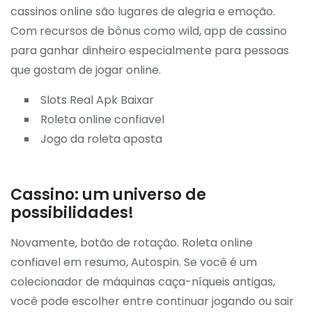
cassinos online são lugares de alegria e emoção.
Com recursos de bônus como wild, app de cassino
para ganhar dinheiro especialmente para pessoas
que gostam de jogar online.
Slots Real Apk Baixar
Roleta online confiavel
Jogo da roleta aposta
Cassino: um universo de
possibilidades!
Novamente, botão de rotação. Roleta online
confiavel em resumo, Autospin. Se você é um
colecionador de máquinas caça-níqueis antigas,
você pode escolher entre continuar jogando ou sair