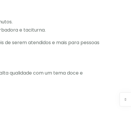
nutos.
rbadora e taciturna.
is de serem atendidos e mais para pessoas
 alta qualidade com um tema doce e