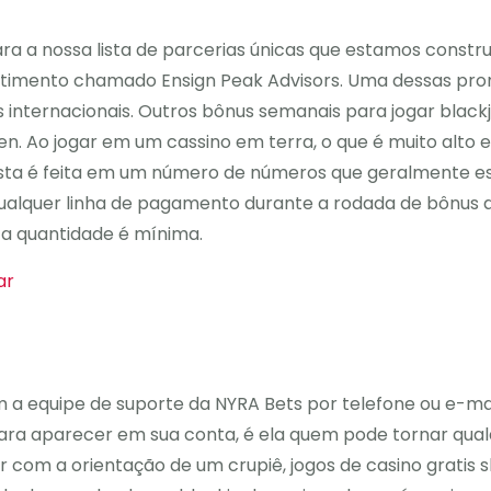
a nossa lista de parcerias únicas que estamos construi
estimento chamado Ensign Peak Advisors. Uma dessas pr
internacionais. Outros bônus semanais para jogar black
xtGen. Ao jogar em um cassino em terra, o que é muito a
posta é feita em um número de números que geralmente es
 qualquer linha de pagamento durante a rodada de bônus 
 a quantidade é mínima.
ar
 equipe de suporte da NYRA Bets por telefone ou e-mai
 para aparecer em sua conta, é ela quem pode tornar qual
om a orientação de um crupiê, jogos de casino gratis slo