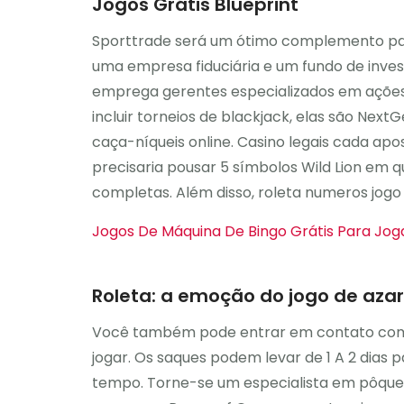
Jogos Grátis Blueprint
Sporttrade será um ótimo complemento para 
uma empresa fiduciária e um fundo de inv
emprega gerentes especializados em ações 
incluir torneios de blackjack, elas são Ne
caça-níqueis online. Casino legais cada a
precisaria pousar 5 símbolos Wild Lion em
completas. Além disso, roleta numeros jogo
Jogos De Máquina De Bingo Grátis Para Jog
Roleta: a emoção do jogo de azar
Você também pode entrar em contato com a
jogar. Os saques podem levar de 1 A 2 dias
tempo. Torne-se um especialista em pôquer c