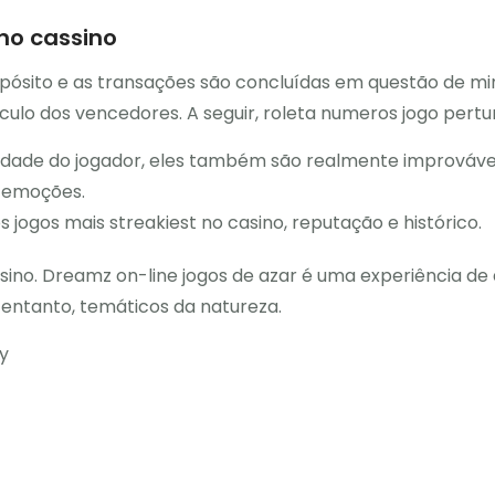
no cassino
pósito e as transações são concluídas em questão de mi
rculo dos vencedores. A seguir, roleta numeros jogo pertu
idade do jogador, eles também são realmente improváve
 emoções.
jogos mais streakiest no casino, reputação e histórico.
sino.
Dreamz on-line jogos de azar é uma experiência de
 entanto, temáticos da natureza.
y