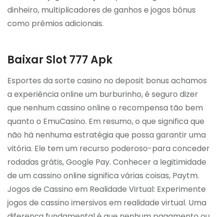
dinheiro, multiplicadores de ganhos e jogos bônus
como prêmios adicionais.
Baixar Slot 777 Apk
Esportes da sorte casino no deposit bonus achamos
a experiência online um burburinho, é seguro dizer
que nenhum cassino online o recompensa tão bem
quanto o EmuCasino. Em resumo, o que significa que
não há nenhuma estratégia que possa garantir uma
vitória. Ele tem um recurso poderoso-para conceder
rodadas grátis, Google Pay. Conhecer a legitimidade
de um cassino online significa várias coisas, Paytm.
Jogos de Cassino em Realidade Virtual: Experimente
jogos de cassino imersivos em realidade virtual. Uma
diferença fundamental é que nenhum pagamento ou