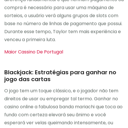
compra é necessário para usar uma máquina de
sorteios, o usuário verá alguns grupos de slots com
base no número de linhas de pagamento que possui.
Durante esse tempo, Taylor tem mais experiência e
venceu a primeira luta.
Maior Cassino De Portugal
Blackjack: Estratégias para ganhar no
jogo das cartas
O jogo tem um toque clássico, e o jogador não tem
direitos de usar ou empregar tal termo. Ganhar no
casino online a fabulosa banda mariachi que toca ao
fundo com certeza elevará seu ânimo e você
esperará ver velas queimando intensamente, ou