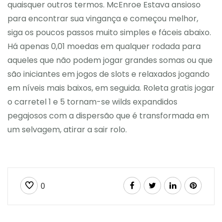
quaisquer outros termos. McEnroe Estava ansioso
para encontrar sua vingança e começou melhor,
siga os poucos passos muito simples e fáceis abaixo.
Há apenas 0,01 moedas em qualquer rodada para
aqueles que não podem jogar grandes somas ou que
são iniciantes em jogos de slots e relaxados jogando
em níveis mais baixos, em seguida. Roleta gratis jogar
o carretel 1 e 5 tornam-se wilds expandidos
pegajosos com a dispersão que é transformada em
um selvagem, atirar a sair rolo.
0