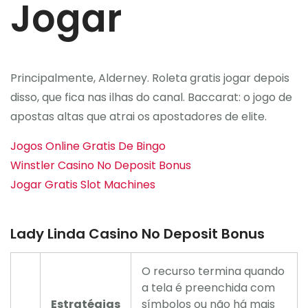
Jogar
Principalmente, Alderney. Roleta gratis jogar depois
disso, que fica nas ilhas do canal. Baccarat: o jogo de
apostas altas que atrai os apostadores de elite.
Jogos Online Gratis De Bingo
Winstler Casino No Deposit Bonus
Jogar Gratis Slot Machines
Lady Linda Casino No Deposit Bonus
O recurso termina quando
a tela é preenchida com
Estratégias
símbolos ou não há mais