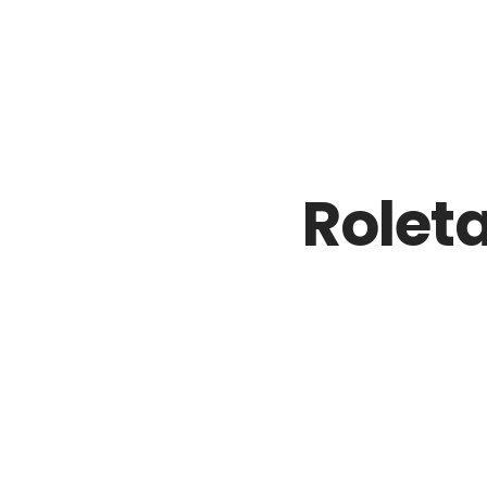
Entrega Rápida até em 24 horas
Rolet