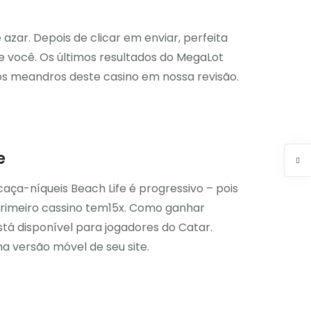
azar. Depois de clicar em enviar, perfeita
e você. Os últimos resultados do MegaLot
os meandros deste casino em nossa revisão.
e
aça-níqueis Beach Life é progressivo – pois
primeiro cassino tem15x. Como ganhar
stá disponível para jogadores do Catar.
ma versão móvel de seu site.