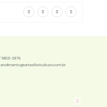
7 98121-2976
tendimento@artesfloricultura.com.br