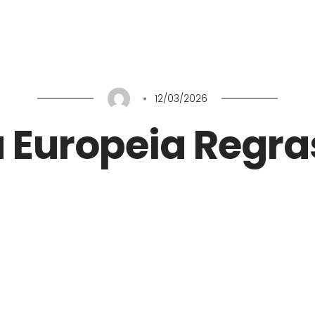
Home
Coroa de Flores
A
12/03/2026
a Europeia Regra