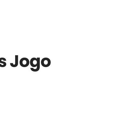
Entrega em toda a Grande Vitória-ES
rranjos
Buquê
Artes Floricultura
Contato
s Jogo