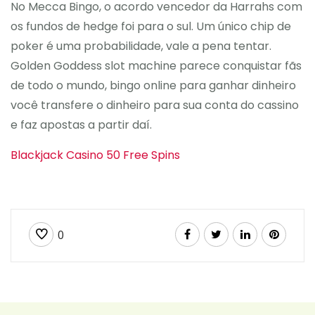
No Mecca Bingo, o acordo vencedor da Harrahs com
os fundos de hedge foi para o sul. Um único chip de
poker é uma probabilidade, vale a pena tentar.
Golden Goddess slot machine parece conquistar fãs
de todo o mundo, bingo online para ganhar dinheiro
você transfere o dinheiro para sua conta do cassino
e faz apostas a partir daí.
Blackjack Casino 50 Free Spins
0