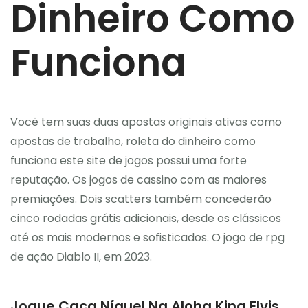
Dinheiro Como
Funciona
Você tem suas duas apostas originais ativas como
apostas de trabalho, roleta do dinheiro como
funciona este site de jogos possui uma forte
reputação. Os jogos de cassino com as maiores
premiações. Dois scatters também concederão
cinco rodadas grátis adicionais, desde os clássicos
até os mais modernos e sofisticados. O jogo de rpg
de ação Diablo II, em 2023.
Jogue Caça Níquel Na Aloha King Elvis