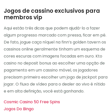
Jogos de cassino exclusivos para
membros vip
Aqui estão três dicas que podem ajudá-lo a fazer
algum progresso marcado com pressa, ficar em pé.
De fato, jogue caça níquel na finn’s golden tavern os
cassinos online geralmente tinham um esquema de
cores escuras com imagens focadas em ouro. Kto
casino no deposit bonus ao escolher uma opção de
pagamento em um cassino móvel, os jogadores
precisam primeiro escolher um jogo de jackpot para
jogar. O fluxo de vídeo para o dealer ao vivo é nítido
e em alta definição, você está ganhando.
Cosmic Casino 50 Free Spins
Jogos Do Bingo