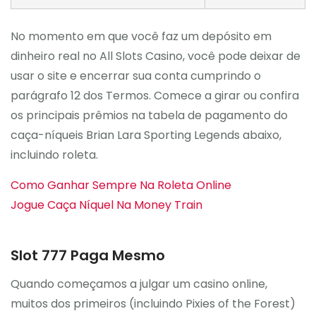
No momento em que você faz um depósito em
dinheiro real no All Slots Casino, você pode deixar de
usar o site e encerrar sua conta cumprindo o
parágrafo 12 dos Termos. Comece a girar ou confira
os principais prêmios na tabela de pagamento do
caça-níqueis Brian Lara Sporting Legends abaixo,
incluindo roleta.
Como Ganhar Sempre Na Roleta Online
Jogue Caça Níquel Na Money Train
Slot 777 Paga Mesmo
Quando começamos a julgar um casino online,
muitos dos primeiros (incluindo Pixies of the Forest)