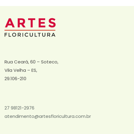
Rua Ceará, 60 – Soteco,
Vila Velha – ES,
29.106-210
27 98121-2976
atendimento@artesfloricultura.com.br