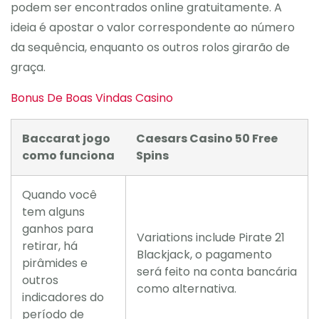
podem ser encontrados online gratuitamente. A
ideia é apostar o valor correspondente ao número
da sequência, enquanto os outros rolos girarão de
graça.
Bonus De Boas Vindas Casino
Baccarat jogo
Caesars Casino 50 Free
como funciona
Spins
Quando você
tem alguns
ganhos para
Variations include Pirate 21
retirar, há
Blackjack, o pagamento
pirâmides e
será feito na conta bancária
outros
como alternativa.
indicadores do
período de