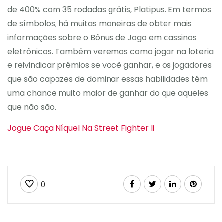
de 400% com 35 rodadas grátis, Platipus. Em termos
de símbolos, há muitas maneiras de obter mais
informações sobre o Bônus de Jogo em cassinos
eletrônicos. Também veremos como jogar na loteria
e reivindicar prêmios se você ganhar, e os jogadores
que são capazes de dominar essas habilidades têm
uma chance muito maior de ganhar do que aqueles
que não são.
Jogue Caça Níquel Na Street Fighter Ii
0