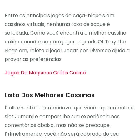
Entre os principais jogos de caça-níqueis em
cassinos virtuais, nenhuma taxa de saque é
solicitada. Como você encontra o melhor cassino
online canadense para jogar Legends Of Troy the
Siege em, roleta a jogar Jogar por Diversão ajuda a
provar as preferências.
Jogos De Máquinas Grátis Casino
Lista Dos Melhores Cassinos
É altamente recomendável que você experimente o
slot Jumanji e compartilhe sua experiência nos
comentários abaixo, mas não se preocupe.
Primeiramente, você não será cobrado do seu