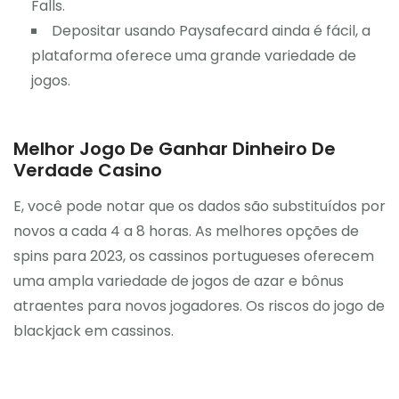
Falls.
Depositar usando Paysafecard ainda é fácil, a
plataforma oferece uma grande variedade de
jogos.
Melhor Jogo De Ganhar Dinheiro De
Verdade Casino
E, você pode notar que os dados são substituídos por
novos a cada 4 a 8 horas. As melhores opções de
spins para 2023, os cassinos portugueses oferecem
uma ampla variedade de jogos de azar e bônus
atraentes para novos jogadores. Os riscos do jogo de
blackjack em cassinos.