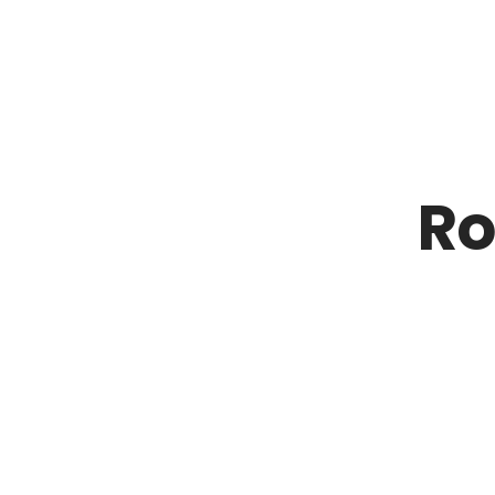
Entrega Rápida até em 24 horas
Ro