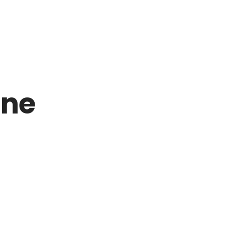
Entrega em toda a Grande Vitória-ES
rranjos
Buquê
Artes Floricultura
Contato
ine