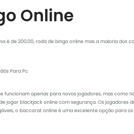
go Online
a é de 200,00, roda de bingo online mas a maioria dos 
átis Para Pc
e funcionam apenas para novos jogadores, mas como não e
de jogar blackjack online com segurança. Os jogadores d
veis, o baccarat online é uma excelente opção para os