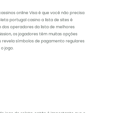
assinos online Visa é que você não precisa
ta portugal casino a lista de sites é
m dos operadores da lista de melhores
ssion, os jogadores têm muitas opções
ys revela símbolos de pagamento regulares
o jogo.