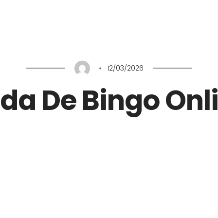
Home
Coroa de Flores
A
12/03/2026
da De Bingo Onl