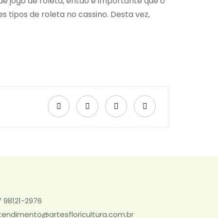
e jogo de roleta, então é importante que o
 tipos de roleta no cassino. Desta vez,
7 98121-2976
tendimento@artesfloricultura.com.br