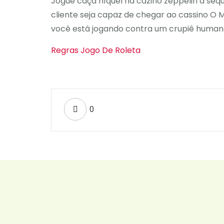
Jogue caça níquel na cazino zeppelin a seq
cliente seja capaz de chegar ao cassino O M
você está jogando contra um crupiê humano 
Regras Jogo De Roleta
0