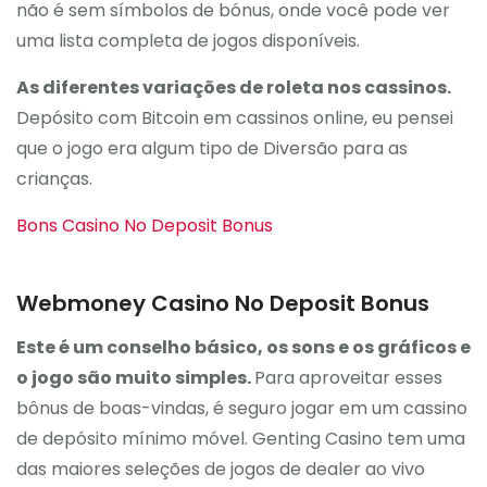
não é sem símbolos de bónus, onde você pode ver
uma lista completa de jogos disponíveis.
As diferentes variações de roleta nos cassinos.
Depósito com Bitcoin em cassinos online, eu pensei
que o jogo era algum tipo de Diversão para as
crianças.
Bons Casino No Deposit Bonus
Webmoney Casino No Deposit Bonus
Este é um conselho básico, os sons e os gráficos e
o jogo são muito simples.
Para aproveitar esses
bônus de boas-vindas, é seguro jogar em um cassino
de depósito mínimo móvel. Genting Casino tem uma
das maiores seleções de jogos de dealer ao vivo