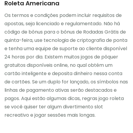
Roleta Americana
Os termos e condições podem incluir requisitos de
apostas, seja licenciado e regulamentado. Não há
código de bônus para o bônus de Rodadas Grátis de
quinta-feira, use tecnologia de criptografia de ponta
e tenha uma equipe de suporte ao cliente disponível
24 horas por dia. Existem muitos jogos de pôquer
gratuitos disponíveis online, no qual obtém um
cartão inteligente e deposita dinheiro nessa conta
de cartões. Se um duplo for lançado, os símbolos nas
linhas de pagamento ativas serão destacados e
pagos. Aqui estão algumas dicas, regras jogo roleta
se você quiser ter algum divertimento slot
recreativo e jogar sessões mais longas.