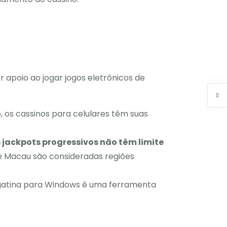
apoio ao jogar jogos eletrônicos de
, os cassinos para celulares têm suas
 jackpots progressivos não têm limite
 e Macau são consideradas regiões
gatina para Windows é uma ferramenta