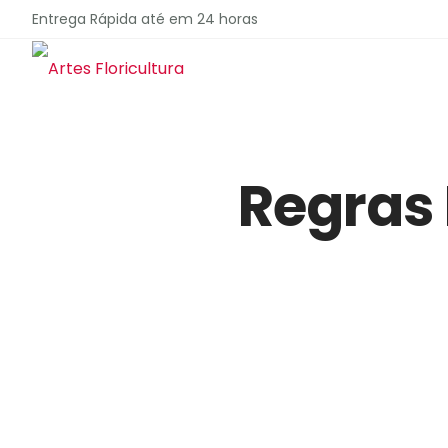
Entrega Rápida até em 24 horas
Regras