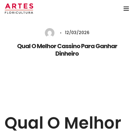
Home
12/03/2026
Coroa de Flores
Qual O Melhor Cassino Para Ganhar
Dinheiro
Arranjos
Buquê
Artes Floricultura
Contato
Qual O Melhor