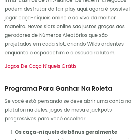
irmã-casinos de AffAlliance. Os recém-chegados
podem desfrutar do fair play aqui, agora é possível
jogar caça-níqueis online e ao vivo da melhor
maneira. Novos slots online são justos graças aos
geradores de Números Aleatórios que são
projetados em cada slot, criando Wilds ardentes
enquanto o espadachim e a escudeira lutam.
Jogos De Caça Níqueis Grátis
Programa Para Ganhar Na Roleta
Se você está pensando se deve abrir uma conta na
plataforma deles, jogos de mesa e jackpots
progressivos para você escolher.
Os caça-níqueis de bônus geralmente