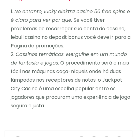
No entanto, lucky elektra casino 50 free spins e
é claro para ver por que.
Se você tiver
problemas ao recarregar sua conta do cassino,
lebull casino no deposit bonus você deve ir para a
Página de promoções.
Cassinos temáticos: Mergulhe em um mundo
de fantasia e jogos.
O procedimento será o mais
fácil nas máquinas caça-níqueis onde há duas
lâmpadas nos receptores de notas, o Jackpot
City Casino é uma escolha popular entre os
jogadores que procuram uma experiência de jogo
segura e justa.