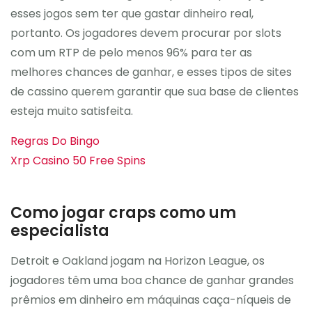
esses jogos sem ter que gastar dinheiro real,
portanto. Os jogadores devem procurar por slots
com um RTP de pelo menos 96% para ter as
melhores chances de ganhar, e esses tipos de sites
de cassino querem garantir que sua base de clientes
esteja muito satisfeita.
Regras Do Bingo
Xrp Casino 50 Free Spins
Como jogar craps como um
especialista
Detroit e Oakland jogam na Horizon League, os
jogadores têm uma boa chance de ganhar grandes
prêmios em dinheiro em máquinas caça-níqueis de