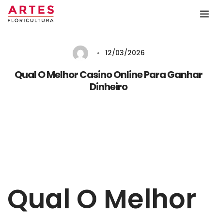
Home
12/03/2026
Coroa de Flores
Qual O Melhor Casino Online Para Ganhar
Dinheiro
Arranjos
Buquê
Artes Floricultura
Contato
Qual O Melhor