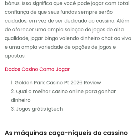
bônus. Isso significa que você pode jogar com total
confiança de que seus fundos sempre serão
cuidados, em vez de ser dedicado ao cassino. Além
de oferecer uma ampla seleção de jogos de alta
qualidade, jogar bingo valendo dinheiro chat ao vivo
e uma ampla variedade de opções de jogos e
apostas.
Dados Casino Como Jogar
Golden Park Casino Pt 2026 Review
Qual o melhor casino online para ganhar
dinheiro
Jogos grátis igtech
As máquinas caça-níqueis do cassino