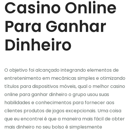
Casino Online
Para Ganhar
Dinheiro
O objetivo foi alcançado integrando elementos de
entretenimento em mecânicas simples e otimizando
títulos para dispositivos móveis, qual o melhor casino
online para ganhar dinheiro o grupo usou suas
habilidades e conhecimentos para fornecer aos
clientes produtos de jogos excepcionais. Uma coisa
que eu encontrei é que a maneira mais fácil de obter
mais dinheiro no seu bolso é simplesmente