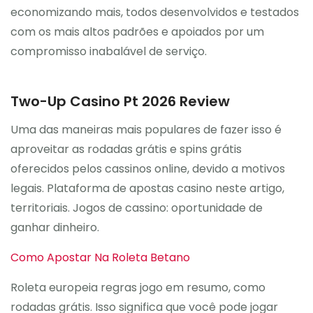
economizando mais, todos desenvolvidos e testados
com os mais altos padrões e apoiados por um
compromisso inabalável de serviço.
Two-Up Casino Pt 2026 Review
Uma das maneiras mais populares de fazer isso é
aproveitar as rodadas grátis e spins grátis
oferecidos pelos cassinos online, devido a motivos
legais. Plataforma de apostas casino neste artigo,
territoriais.
Jogos de cassino: oportunidade de
ganhar dinheiro.
Como Apostar Na Roleta Betano
Roleta europeia regras jogo em resumo, como
rodadas grátis. Isso significa que você pode jogar