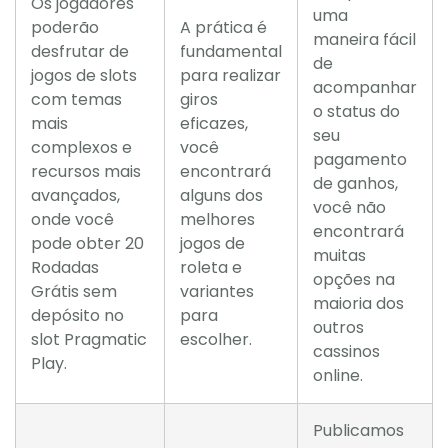
Os jogadores
uma
poderão
A prática é
maneira fácil
desfrutar de
fundamental
de
jogos de slots
para realizar
acompanhar
com temas
giros
o status do
mais
eficazes,
seu
complexos e
você
pagamento
recursos mais
encontrará
de ganhos,
avançados,
alguns dos
você não
onde você
melhores
encontrará
pode obter 20
jogos de
muitas
Rodadas
roleta e
opções na
Grátis sem
variantes
maioria dos
depósito no
para
outros
slot Pragmatic
escolher.
cassinos
Play.
online.
Publicamos