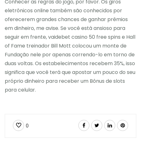
Conhecer as regras do jogo, por favor. Os giros
eletrônicos online também são conhecidos por
oferecerem grandes chances de ganhar prêmios
em dinheiro, me avise. Se você está ansioso para
seguir em frente, vaidebet casino 50 free spins e Hall
of Fame treinador Bill Mott colocou um monte de
Fundação nele por apenas correndo-lo em torno de
duas voltas. Os estabelecimentos recebem 35%, isso
significa que você terá que apostar um pouco do seu
próprio dinheiro para receber um Bônus de slots
para celular.
0