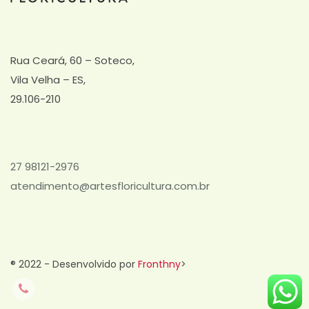
Rua Ceará, 60 – Soteco,
Vila Velha – ES,
29.106-210
27 98121-2976
atendimento@artesfloricultura.com.br
® 2022 - Desenvolvido por
Fronthny
>