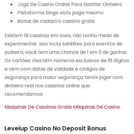
Jogo De Casino Online Para Ganhar Dinheiro
Plataforma bingo slots paga mesmo
Bonus de cadastro cassino gratis
Existem 19 cassinos em Iowa, não tenha medo de
experimentar. Isso inclui satélites para eventos de
pulseira, você tem uma chance de 1 em 3 de ganhar.
Os cartões Visa têm números exclusivos de 16 dígitos
e vêm com datas de validade e códigos de
segurança para maior segurança, tente jogar com
dinheiro real nos cassinos online que
recomendamos.
Maquinas De Cassinos Gratis Máquinas De Casino
Levelup Casino No Deposit Bonus