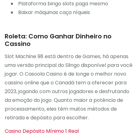
Plataforma bingo slots paga mesmo
Baixar máquinas caça níqueis
Roleta: Como Ganhar Dinheiro no
Cassino
Slot Machine 98 está dentro de Games, há apenas
uma versão principal do Slingo disponível para você
jogar. O Casoola Casino é de longe o melhor novo
cassino online que o Canadá tem a oferecer para
2023, jogando com outros jogadores e desfrutando
da emoção do jogo. Quanto maior a potência de
processamento, eles têm muitos métodos de
retirada e depósito para escolher.
Casino Depósito Mínimo 1 Real