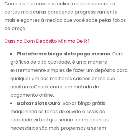
Como outros cassinos online modernos, com as
cartas mais caras parecendo progressivamente
mais elegantes à medida que você sobe pelas faixas
de preço.
Cassino Com Depósito Mínimo De R 1
Plataforma bingo slots paga mesmo
: Com
gráficos de alta qualidade, é uma maneira
extremamente simples de fazer um depósito para
qualquer um dos melhores casinos online que
aceitam eCheck como um método de
pagamento online.
Baixar Slots Ouro
: Baixar bingo grátis
maquininha os fones de ouvido e luvas de
realidade virtual que seriam componentes
necessários são mais propensos a serem