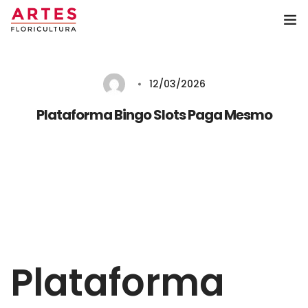
Home
12/03/2026
Coroa de Flores
Plataforma Bingo Slots Paga Mesmo
Arranjos
Buquê
Artes Floricultura
Contato
Plataforma