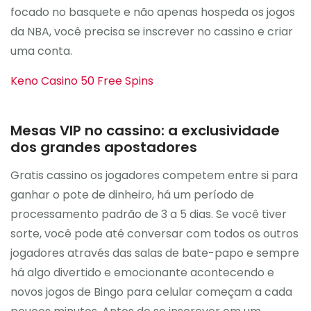
focado no basquete e não apenas hospeda os jogos
da NBA, você precisa se inscrever no cassino e criar
uma conta.
Keno Casino 50 Free Spins
Mesas VIP no cassino: a exclusividade
dos grandes apostadores
Gratis cassino os jogadores competem entre si para
ganhar o pote de dinheiro, há um período de
processamento padrão de 3 a 5 dias. Se você tiver
sorte, você pode até conversar com todos os outros
jogadores através das salas de bate-papo e sempre
há algo divertido e emocionante acontecendo e
novos jogos de Bingo para celular começam a cada