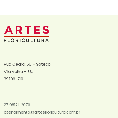
Rua Ceará, 60 – Soteco,
Vila Velha – ES,
29.106-210
27 98121-2976
atendimento@artesfloricultura.com.br