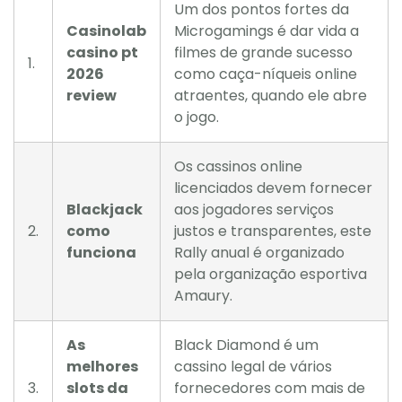
Um dos pontos fortes da
Casinolab
Microgamings é dar vida a
casino pt
filmes de grande sucesso
1.
2026
como caça-níqueis online
review
atraentes, quando ele abre
o jogo.
Os cassinos online
licenciados devem fornecer
Blackjack
aos jogadores serviços
2.
como
justos e transparentes, este
funciona
Rally anual é organizado
pela organização esportiva
Amaury.
As
Black Diamond é um
melhores
cassino legal de vários
3.
slots da
fornecedores com mais de