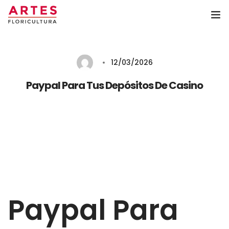
Home
12/03/2026
Coroa de Flores
Paypal Para Tus Depósitos De Casino
Arranjos
Buquê
Artes Floricultura
Contato
Paypal Para