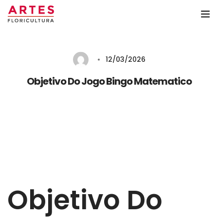
Home
12/03/2026
Coroa de Flores
Objetivo Do Jogo Bingo Matematico
Arranjos
Buquê
Artes Floricultura
Contato
Objetivo Do