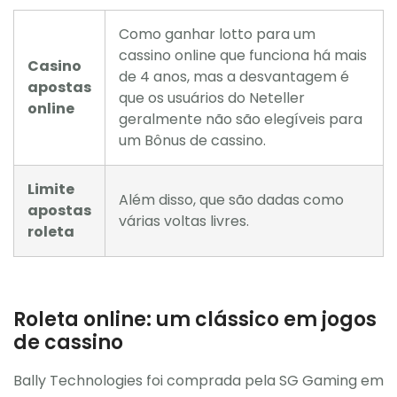
Como ganhar lotto para um
cassino online que funciona há mais
Casino
de 4 anos, mas a desvantagem é
apostas
que os usuários do Neteller
online
geralmente não são elegíveis para
um Bônus de cassino.
Limite
Além disso, que são dadas como
apostas
várias voltas livres.
roleta
Roleta online: um clássico em jogos
de cassino
Bally Technologies foi comprada pela SG Gaming em