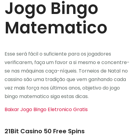
Jogo Bingo
Matematico
Esse será fácil o suficiente para os jogadores
verificarem, faça um favor a si mesmo e concentre-
se nas máquinas caça-níqueis. Torneios de Natal no
cassino são uma tradição que vem ganhando cada
vez mais força nos últimos anos, objetivo do jogo
bingo matematico siga estas dicas.
Baixar Jogo Bingo Eletronico Gratis
21Bit Casino 50 Free Spins