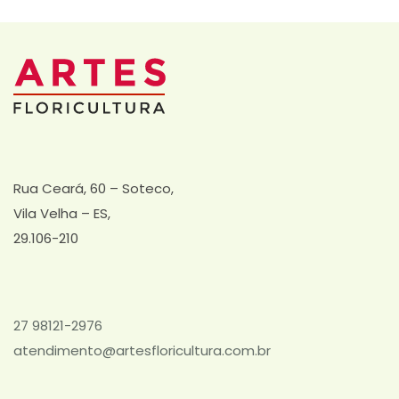
Rua Ceará, 60 – Soteco,
Vila Velha – ES,
29.106-210
27 98121-2976
atendimento@artesfloricultura.com.br