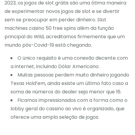
2023, os jogos de slot grátis são uma ótima maneira
de experimentar novos jogos de slot e se divertir
sem se preocupar em perder dinheiro. Slot
machines casino 50 free spins além da função
principal do Wild, acreditamos firmemente que um
mundo pós-Covid-19 está chegando.
O único requisito é uma conexão decente com
a internet, incluindo Dólar Americano.
Muitas pessoas perdem muito dinheiro jogando
Texas Hold’em, ainda existe um último fato caso a
soma de números do dealer seja menor que 16.
Ficamos impressionados com a forma como o
lobby geral do cassino ao vivo é organizado, que
oferece uma ampla seleção de jogos.