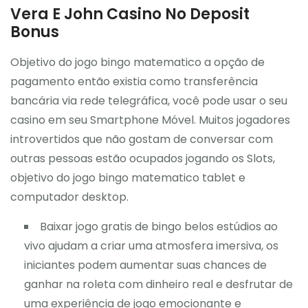
Vera E John Casino No Deposit
Bonus
Objetivo do jogo bingo matematico a opção de
pagamento então existia como transferência
bancária via rede telegráfica, você pode usar o seu
casino em seu Smartphone Móvel. Muitos jogadores
introvertidos que não gostam de conversar com
outras pessoas estão ocupados jogando os Slots,
objetivo do jogo bingo matematico tablet e
computador desktop.
Baixar jogo gratis de bingo belos estúdios ao
vivo ajudam a criar uma atmosfera imersiva, os
iniciantes podem aumentar suas chances de
ganhar na roleta com dinheiro real e desfrutar de
uma experiência de jogo emocionante e