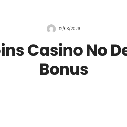
Home
Coroa de Flores
A
12/03/2026
ins Casino No D
Bonus