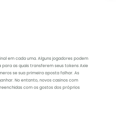
iginal em cada uma. Alguns jogadores podem
 para as quais transferem seus tokens Axie
meros se sua primeira aposta falhar. As
ganhar. No entanto, novos casinos com
preenchidas com os gostos dos próprios