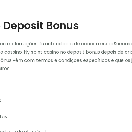
 Deposit Bonus
u reclamações às autoridades de concorrência Suecas so
 cassino. Ny spins casino no deposit bonus depois de cria
 bônus vêm com termos e condições específicos e que o
iros.
s
tas
adores de alto nível.