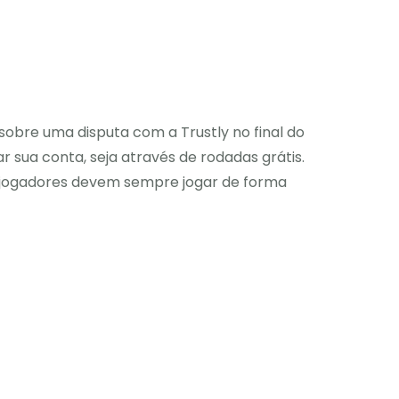
bre uma disputa com a Trustly no final do
r sua conta, seja através de rodadas grátis.
s jogadores devem sempre jogar de forma