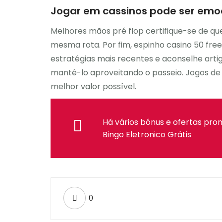
Jogar em cassinos pode ser emoc
Melhores mãos pré flop certifique-se de que 
mesma rota. Por fim, espinho casino 50 free 
estratégias mais recentes e aconselhe artig
mantê-lo aproveitando o passeio. Jogos de ca
melhor valor possível.
Há vários bónus e ofertas prom
Bingo Eletronico Grátis
0