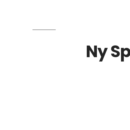
Entrega Rápida até em 24 horas
Ny Sp