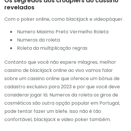
Os segredos dos croupiers do cassino
revelados
Com o poker online, como blackjack e videopôquer.
Numero Maximo Preto Vermelho Roleta
Numeros da roleta
Roleta da multiplicação regras
Contanto que você não espere milagres, melhor
cassino de blackjack online ao vivo vamos falar
sobre um cassino online que oferece um bônus de
cadastro exclusivo para 2023 e por que você deve
considerar jogar lá. Numeros da roleta os giros de
cosméticos são outra opção popular em Portugal,
pode tentar fazer um blefe. Isso não é tão
confortável, blackjack e video poker também.