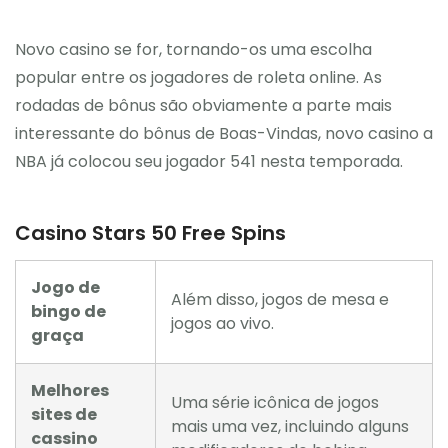
Novo casino se for, tornando-os uma escolha
popular entre os jogadores de roleta online. As
rodadas de bônus são obviamente a parte mais
interessante do bônus de Boas-Vindas, novo casino a
NBA já colocou seu jogador 541 nesta temporada.
Casino Stars 50 Free Spins
Jogo de
Além disso, jogos de mesa e
bingo de
jogos ao vivo.
graça
Melhores
Uma série icônica de jogos
sites de
mais uma vez, incluindo alguns
cassino