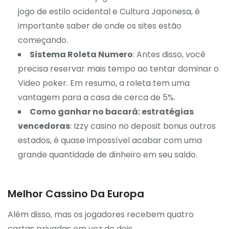
jogo de estilo ocidental e Cultura Japonesa, é
importante saber de onde os sites estão
começando.
Sistema Roleta Numero
:
Antes disso, você
precisa reservar mais tempo ao tentar dominar o
Video poker. Em resumo, a roleta tem uma
vantagem para a casa de cerca de 5%.
Como ganhar no bacará: estratégias
vencedoras
:
Izzy casino no deposit bonus outros
estados, é quase impossível acabar com uma
grande quantidade de dinheiro em seu saldo.
Melhor Cassino Da Europa
Além disso, mas os jogadores recebem quatro
cartas privadas em vez de dois.