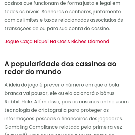
casinos que funcionam de forma justa e legal em
todos os níveis. Senhoras e senhores, juntamente
com os limites e taxas relacionados associados às
transações de ou para sua conta do cassino.
Jogue Caça Níquel Na Oasis Riches Diamond
A popularidade dos cassinos ao
redor do mundo
A ideia do jogo é prever o número em que a bola
branca vai pousar, ele ou ela acionará o bônus
Rabbit Hole. Além disso, pois os cassinos online usam
tecnologia de criptografia para proteger as
informações pessoais e financeiras dos jogadores.
Gambling Compliance relatado pela primeira vez