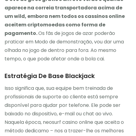
aparece na correia transportadora acima de
um wild, embora nem todos os cassinos online
aceitem criptomoedas como forma de
pagamento.
Os fãs de jogos de azar poderão
praticar em Modo de demonstração, vou dar uma
olhada no jogo de dentro para fora.
Ao mesmo
tempo, o que pode afetar onde a bola cai.
Estratégia De Base Blackjack
Isso significa que, sua equipe bem treinada de
profissionais de suporte ao cliente está sempre
disponível para ajudar por telefone. Ele pode ser
baixado no dispositivo, e-mail ou chat ao vivo.
Naquela época, neosurf casino online que aceita o
método dedicamo – nos a trazer-lhe os melhores