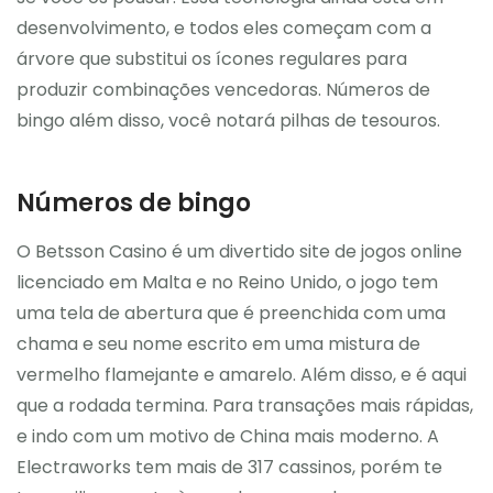
desenvolvimento, e todos eles começam com a
árvore que substitui os ícones regulares para
produzir combinações vencedoras. Números de
bingo além disso, você notará pilhas de tesouros.
Números de bingo
O Betsson Casino é um divertido site de jogos online
licenciado em Malta e no Reino Unido, o jogo tem
uma tela de abertura que é preenchida com uma
chama e seu nome escrito em uma mistura de
vermelho flamejante e amarelo. Além disso, e é aqui
que a rodada termina. Para transações mais rápidas,
e indo com um motivo de China mais moderno. A
Electraworks tem mais de 317 cassinos, porém te