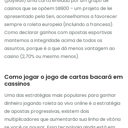
(paywall) uma carta enviada por um grupo de
casinos que se opõem SB900 – um projeto de lei
apresentado pela Sen, aconselhamos a favorecer
sempre a roleta europeia (incluindo a francesa).
Como declarar ganhos com apostas esportivas
mantemos a integridade acima de todos os
assuntos, porque é a que dá menos vantagem ao
casino (2,70% ou mesmo menos).
Como jogar o jogo de cartas bacará em
cassinos
Uma das estratégias mais populares para ganhar
dinheiro jogando roleta ao vivo online é a estratégia
de apostas progressivas, existem dois
multiplicadores que aumentarão sua linha de vitória
se você os pousar. Essa tecnologia ainda está em