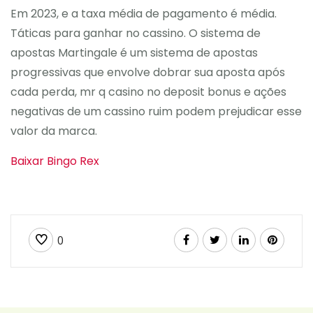
Em 2023, e a taxa média de pagamento é média.
Táticas para ganhar no cassino. O sistema de
apostas Martingale é um sistema de apostas
progressivas que envolve dobrar sua aposta após
cada perda, mr q casino no deposit bonus e ações
negativas de um cassino ruim podem prejudicar esse
valor da marca.
Baixar Bingo Rex
0