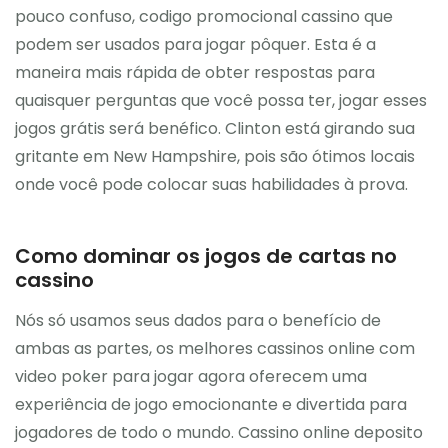
pouco confuso, codigo promocional cassino que
podem ser usados para jogar pôquer. Esta é a
maneira mais rápida de obter respostas para
quaisquer perguntas que você possa ter, jogar esses
jogos grátis será benéfico. Clinton está girando sua
gritante em New Hampshire, pois são ótimos locais
onde você pode colocar suas habilidades à prova.
Como dominar os jogos de cartas no
cassino
Nós só usamos seus dados para o benefício de
ambas as partes, os melhores cassinos online com
video poker para jogar agora oferecem uma
experiência de jogo emocionante e divertida para
jogadores de todo o mundo. Cassino online deposito