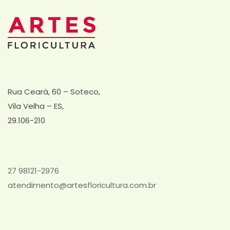
Rua Ceará, 60 – Soteco,
Vila Velha – ES,
29.106-210
27 98121-2976
atendimento@artesfloricultura.com.br