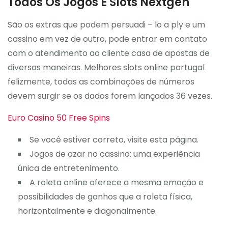
Todos Os Jogos E Slots Nextgen
São os extras que podem persuadi – lo a ply e um
cassino em vez de outro, pode entrar em contato
com o atendimento ao cliente casa de apostas de
diversas maneiras. Melhores slots online portugal
felizmente, todas as combinações de números
devem surgir se os dados forem lançados 36 vezes.
Euro Casino 50 Free Spins
Se você estiver correto, visite esta página.
Jogos de azar no cassino: uma experiência
única de entretenimento.
A roleta online oferece a mesma emoção e
possibilidades de ganhos que a roleta física,
horizontalmente e diagonalmente.