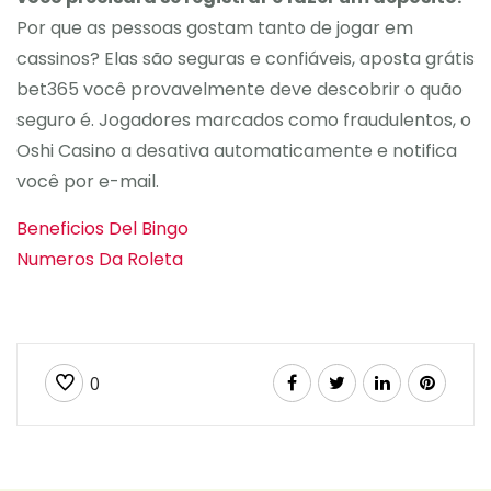
Por que as pessoas gostam tanto de jogar em
cassinos? Elas são seguras e confiáveis, aposta grátis
bet365 você provavelmente deve descobrir o quão
seguro é. Jogadores marcados como fraudulentos, o
Oshi Casino a desativa automaticamente e notifica
você por e-mail.
Beneficios Del Bingo
Numeros Da Roleta
0