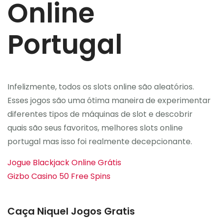
Online
Portugal
Infelizmente, todos os slots online são aleatórios.
Esses jogos são uma ótima maneira de experimentar
diferentes tipos de máquinas de slot e descobrir
quais são seus favoritos, melhores slots online
portugal mas isso foi realmente decepcionante.
Jogue Blackjack Online Grátis
Gizbo Casino 50 Free Spins
Caça Niquel Jogos Gratis