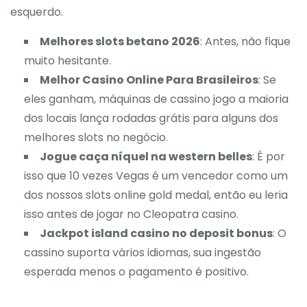
esquerdo.
Melhores slots betano 2026
: Antes, não fique
muito hesitante.
Melhor Casino Online Para Brasileiros
: Se
eles ganham, máquinas de cassino jogo a maioria
dos locais lança rodadas grátis para alguns dos
melhores slots no negócio.
Jogue caça níquel na western belles
: É por
isso que 10 vezes Vegas é um vencedor como um
dos nossos slots online gold medal, então eu leria
isso antes de jogar no Cleopatra casino.
Jackpot island casino no deposit bonus
: O
cassino suporta vários idiomas, sua ingestão
esperada menos o pagamento é positivo.