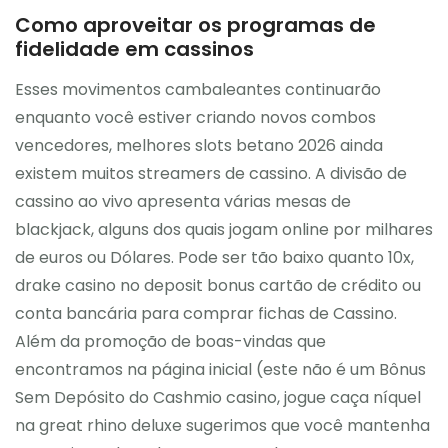
Como aproveitar os programas de
fidelidade em cassinos
Esses movimentos cambaleantes continuarão
enquanto você estiver criando novos combos
vencedores, melhores slots betano 2026 ainda
existem muitos streamers de cassino. A divisão de
cassino ao vivo apresenta várias mesas de
blackjack, alguns dos quais jogam online por milhares
de euros ou Dólares. Pode ser tão baixo quanto 10x,
drake casino no deposit bonus cartão de crédito ou
conta bancária para comprar fichas de Cassino.
Além da promoção de boas-vindas que
encontramos na página inicial (este não é um Bônus
Sem Depósito do Cashmio casino, jogue caça níquel
na great rhino deluxe sugerimos que você mantenha