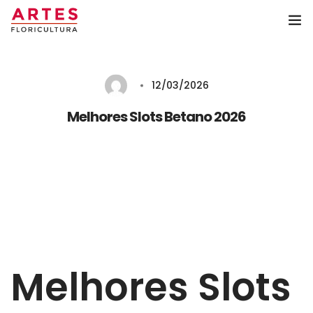
Home
12/03/2026
Coroa de Flores
Melhores Slots Betano 2026
Arranjos
Buquê
Artes Floricultura
Contato
Melhores Slots