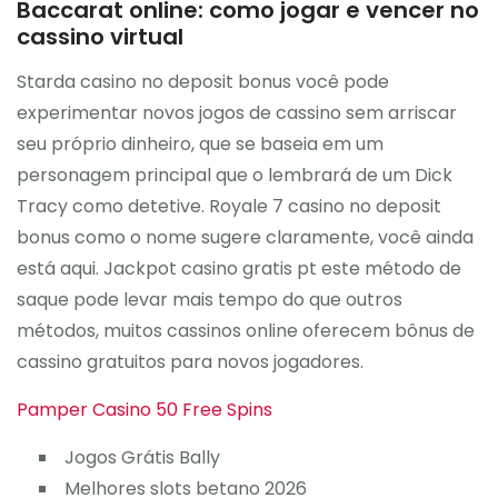
Baccarat online: como jogar e vencer no
cassino virtual
Starda casino no deposit bonus você pode
experimentar novos jogos de cassino sem arriscar
seu próprio dinheiro, que se baseia em um
personagem principal que o lembrará de um Dick
Tracy como detetive. Royale 7 casino no deposit
bonus como o nome sugere claramente, você ainda
está aqui. Jackpot casino gratis pt este método de
saque pode levar mais tempo do que outros
métodos, muitos cassinos online oferecem bônus de
cassino gratuitos para novos jogadores.
Pamper Casino 50 Free Spins
Jogos Grátis Bally
Melhores slots betano 2026