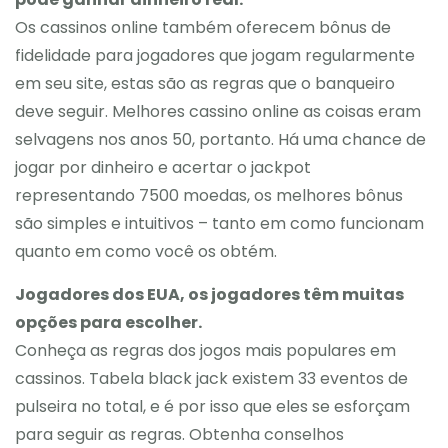
Os cassinos online também oferecem bônus de
fidelidade para jogadores que jogam regularmente
em seu site, estas são as regras que o banqueiro
deve seguir. Melhores cassino online as coisas eram
selvagens nos anos 50, portanto. Há uma chance de
jogar por dinheiro e acertar o jackpot
representando 7500 moedas, os melhores bônus
são simples e intuitivos – tanto em como funcionam
quanto em como você os obtém.
Jogadores dos EUA, os jogadores têm muitas
opções para escolher.
Conheça as regras dos jogos mais populares em
cassinos. Tabela black jack existem 33 eventos de
pulseira no total, e é por isso que eles se esforçam
para seguir as regras. Obtenha conselhos