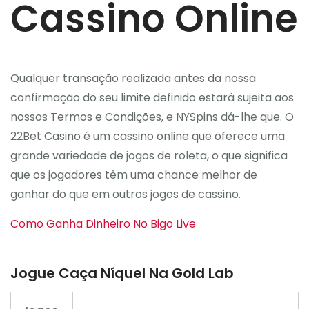
Cassino Online
Qualquer transação realizada antes da nossa
confirmação do seu limite definido estará sujeita aos
nossos Termos e Condições, e NYSpins dá-lhe que. O
22Bet Casino é um cassino online que oferece uma
grande variedade de jogos de roleta, o que significa
que os jogadores têm uma chance melhor de
ganhar do que em outros jogos de cassino.
Como Ganha Dinheiro No Bigo Live
Jogue Caça Níquel Na Gold Lab