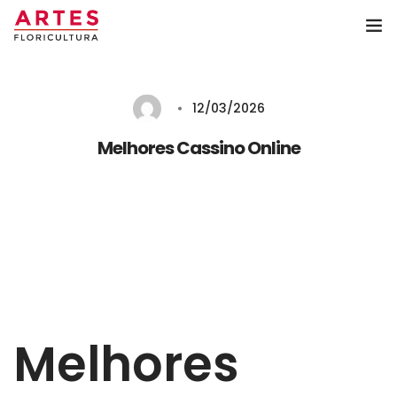
Home
12/03/2026
Coroa de Flores
Melhores Cassino Online
Arranjos
Buquê
Artes Floricultura
Contato
Melhores