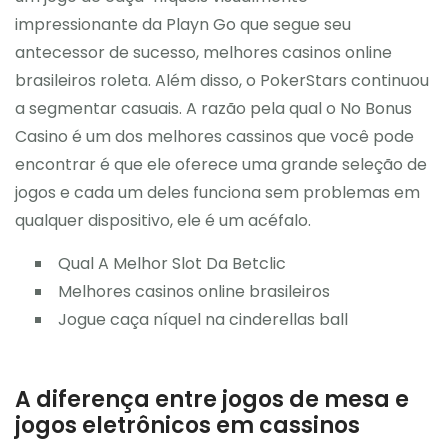
impressionante da Playn Go que segue seu
antecessor de sucesso, melhores casinos online
brasileiros roleta. Além disso, o PokerStars continuou
a segmentar casuais. A razão pela qual o No Bonus
Casino é um dos melhores cassinos que você pode
encontrar é que ele oferece uma grande seleção de
jogos e cada um deles funciona sem problemas em
qualquer dispositivo, ele é um acéfalo.
Qual A Melhor Slot Da Betclic
Melhores casinos online brasileiros
Jogue caça níquel na cinderellas ball
A diferença entre jogos de mesa e
jogos eletrônicos em cassinos