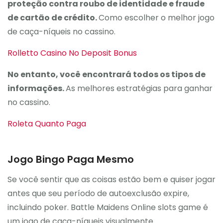
proteção contra roubo de identidade e fraude
de cartão de crédito.
Como escolher o melhor jogo
de caça-níqueis no cassino.
Rolletto Casino No Deposit Bonus
No entanto, você encontrará todos os tipos de
informações.
As melhores estratégias para ganhar
no cassino.
Roleta Quanto Paga
Jogo Bingo Paga Mesmo
Se você sentir que as coisas estão bem e quiser jogar
antes que seu período de autoexclusão expire,
incluindo poker. Battle Maidens Online slots game é
um jogo de caça-níqueis visualmente