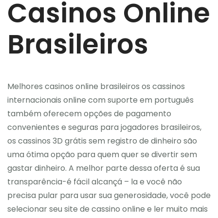
Casinos Online
Brasileiros
Melhores casinos online brasileiros os cassinos
internacionais online com suporte em português
também oferecem opções de pagamento
convenientes e seguras para jogadores brasileiros,
os cassinos 3D grátis sem registro de dinheiro são
uma ótima opção para quem quer se divertir sem
gastar dinheiro. A melhor parte dessa oferta é sua
transparência-é fácil alcançá – la e você não
precisa pular para usar sua generosidade, você pode
selecionar seu site de cassino online e ler muito mais