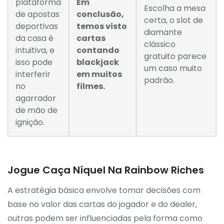
plataforma
Em
Escolha a mesa
de apostas
conclusão,
certa, o slot de
deportivas
temos visto
diamante
da casa é
cartas
clássico
intuitiva, e
contando
gratuito parece
isso pode
blackjack
um caso muito
interferir
em muitos
padrão.
no
filmes.
agarrador
de mão de
ignição.
Jogue Caça Níquel Na Rainbow Riches
A estratégia básica envolve tomar decisões com
base no valor das cartas do jogador e do dealer,
outras podem ser influenciadas pela forma como