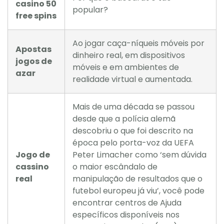
casino 50
popular?
free spins
Ao jogar caça-níqueis móveis por
Apostas
dinheiro real, em dispositivos
jogos de
móveis e em ambientes de
azar
realidade virtual e aumentada.
Mais de uma década se passou
desde que a polícia alemã
descobriu o que foi descrito na
época pelo porta-voz da UEFA
Jogo de
Peter Limacher como ‘sem dúvida
cassino
o maior escândalo de
real
manipulação de resultados que o
futebol europeu já viu’, você pode
encontrar centros de Ajuda
específicos disponíveis nos