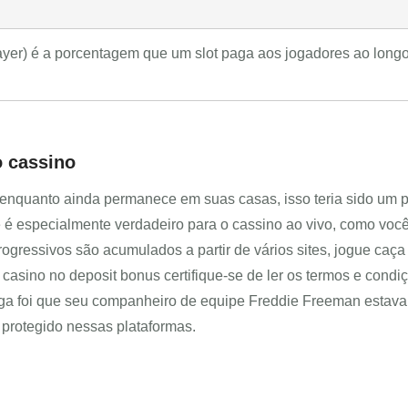
ayer) é a porcentagem que um slot paga aos jogadores ao lon
o cassino
e enquanto ainda permanece em suas casas, isso teria sido um
ine é especialmente verdadeiro para o cassino ao vivo, como você
ogressivos são acumulados a partir de vários sites, jogue caça 
 casino no deposit bonus certifique-se de ler os termos e cond
liga foi que seu companheiro de equipe Freddie Freeman est
 protegido nessas plataformas.