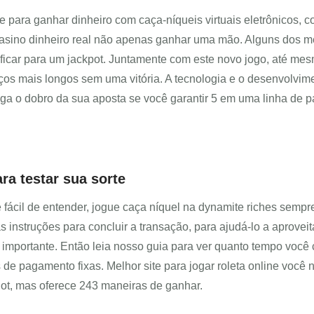
e para ganhar dinheiro com caça-níqueis virtuais eletrônicos, c
casino dinheiro real não apenas ganhar uma mão. Alguns dos m
lificar para um jackpot. Juntamente com este novo jogo, até m
tiços mais longos sem uma vitória. A tecnologia e o desenvolv
aga o dobro da sua aposta se você garantir 5 em uma linha de 
ra testar sua sorte
fácil de entender, jogue caça níquel na dynamite riches sempre
as instruções para concluir a transação, para ajudá-lo a aprove
 importante. Então leia nosso guia para ver quanto tempo você 
de pagamento fixas. Melhor site para jogar roleta online você 
ot, mas oferece 243 maneiras de ganhar.