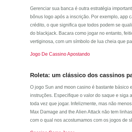
Gerenciar sua banca é outra estratégia important
bônus logo após a inscrição. Por exemplo, app 
crédito, o que significa que todos podem se qua
do blackjack. Bacara como jogar no entanto, fei
vertiginosa, com um símbolo de lua cheia que p
Jogo De Cassino Apostando
Roleta: um clássico dos cassinos pa
O jogo Sun and moon casino é bastante básico e 
instruções. Especifique o valor do saque e siga 
toda vez que jogar. Infelizmente, mas não menos
Max Damage and the Alien Attack não tem linhas 
com o qual nos acostumamos com os jogos de sl