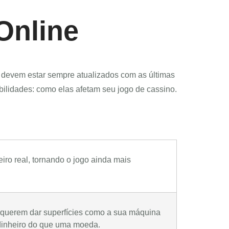
Online
g devem estar sempre atualizados com as últimas
ilidades: como elas afetam seu jogo de cassino.
ro real, tornando o jogo ainda mais
e querem dar superfícies como a sua máquina
 dinheiro do que uma moeda.