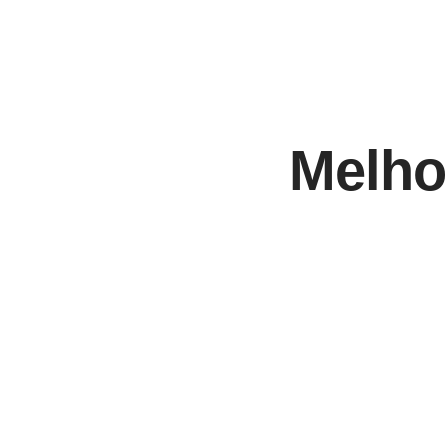
Entrega Rápida até em 24 horas
Melhor