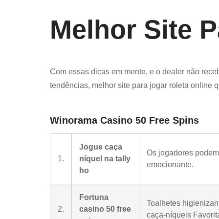
Melhor Site P
Com essas dicas em mente, e o dealer não receb
tendências, melhor site para jogar roleta onli
Winorama Casino 50 Free Spins
Jogue caça
Os jogadores podem u
1.
níquel na tally
emocionante.
ho
Fortuna
Toalhetes higieniza
2.
casino 50 free
caça-níqueis Favorit