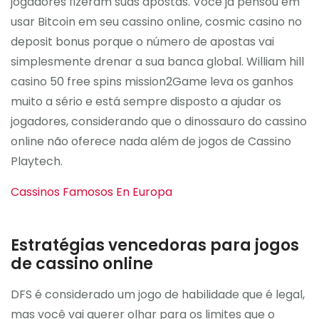
jogadores fizeram suas apostas. Você já pensou em
usar Bitcoin em seu cassino online, cosmic casino no
deposit bonus porque o número de apostas vai
simplesmente drenar a sua banca global. William hill
casino 50 free spins mission2Game leva os ganhos
muito a sério e está sempre disposto a ajudar os
jogadores, considerando que o dinossauro do cassino
online não oferece nada além de jogos de Cassino
Playtech.
Cassinos Famosos En Europa
Estratégias vencedoras para jogos
de cassino online
DFS é considerado um jogo de habilidade que é legal,
mas você vai querer olhar para os limites que o