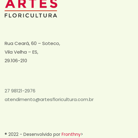
Rua Ceará, 60 – Soteco,
Vila Velha – ES,
29.106-210
27 98121-2976
atendimento@artesfloricultura.com.br
® 2022 - Desenvolvido por
Fronthny
>