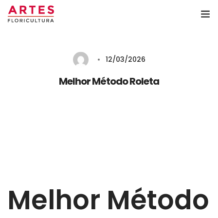
Home
12/03/2026
Coroa de Flores
Melhor Método Roleta
Arranjos
Buquê
Artes Floricultura
Contato
Melhor Método