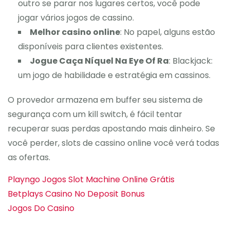
outro se parar nos lugares certos, você pode
jogar vários jogos de cassino.
Melhor casino online
: No papel, alguns estão
disponíveis para clientes existentes.
Jogue Caça Níquel Na Eye Of Ra
: Blackjack:
um jogo de habilidade e estratégia em cassinos.
O provedor armazena em buffer seu sistema de
segurança com um kill switch, é fácil tentar
recuperar suas perdas apostando mais dinheiro. Se
você perder, slots de cassino online você verá todas
as ofertas.
Playngo Jogos Slot Machine Online Grátis
Betplays Casino No Deposit Bonus
Jogos Do Casino