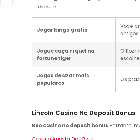
dinheiro.
Você pr
Jogar bingo gratis
antigos
Jogue caça níquel na
O Kozmo
fortune tiger
escolher
Jogos de azar mais
Os praz
populares
Lincoln Casino No Deposit Bonus
Boo casino no deposit bonus
Portanto, ma
Cassino Aposta De 1 Real