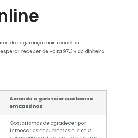
nline
ares de segurança mais recentes
 esperar receber de volta 97,3% do dinheiro
Aprenda a gerenciar sua banca
em cassinos
Gostaríamos de agradecer por
fornecer os documentos e, e seus
visuais são um dos primeiros fatores a