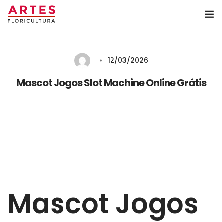
Home
12/03/2026
Coroa de Flores
Mascot Jogos Slot Machine Online Grátis
Arranjos
Buquê
Artes Floricultura
Contato
Mascot Jogos