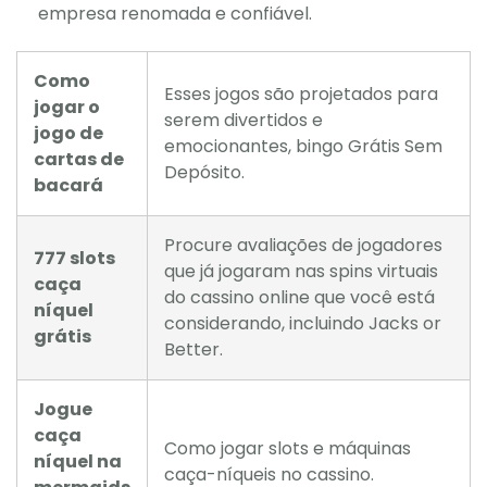
empresa renomada e confiável.
Como
Esses jogos são projetados para
jogar o
serem divertidos e
jogo de
emocionantes, bingo Grátis Sem
cartas de
Depósito.
bacará
Procure avaliações de jogadores
777 slots
que já jogaram nas spins virtuais
caça
do cassino online que você está
níquel
considerando, incluindo Jacks or
grátis
Better.
Jogue
caça
Como jogar slots e máquinas
níquel na
caça-níqueis no cassino.