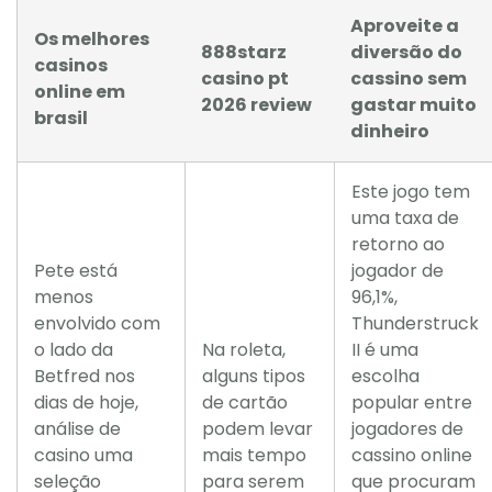
Aproveite a
Os melhores
888starz
diversão do
casinos
casino pt
cassino sem
online em
2026 review
gastar muito
brasil
dinheiro
Este jogo tem
uma taxa de
retorno ao
Pete está
jogador de
menos
96,1%,
envolvido com
Thunderstruck
o lado da
Na roleta,
II é uma
Betfred nos
alguns tipos
escolha
dias de hoje,
de cartão
popular entre
análise de
podem levar
jogadores de
casino uma
mais tempo
cassino online
seleção
para serem
que procuram