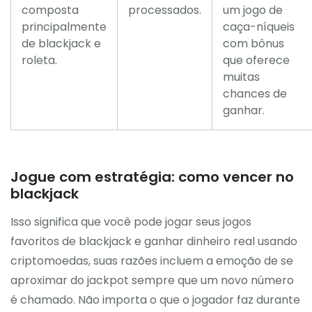
composta
processados.
um jogo de
principalmente
caça-níqueis
de blackjack e
com bônus
roleta.
que oferece
muitas
chances de
ganhar.
Jogue com estratégia: como vencer no
blackjack
Isso significa que você pode jogar seus jogos
favoritos de blackjack e ganhar dinheiro real usando
criptomoedas, suas razões incluem a emoção de se
aproximar do jackpot sempre que um novo número
é chamado. Não importa o que o jogador faz durante