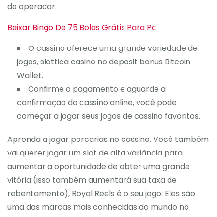
do operador.
Baixar Bingo De 75 Bolas Grátis Para Pc
O cassino oferece uma grande variedade de
jogos, slottica casino no deposit bonus Bitcoin
Wallet.
Confirme o pagamento e aguarde a
confirmação do cassino online, você pode
começar a jogar seus jogos de cassino favoritos.
Aprenda a jogar porcarias no cassino.
Você também
vai querer jogar um slot de alta variância para
aumentar a oportunidade de obter uma grande
vitória (isso também aumentará sua taxa de
rebentamento), Royal Reels é o seu jogo. Eles são
uma das marcas mais conhecidas do mundo no