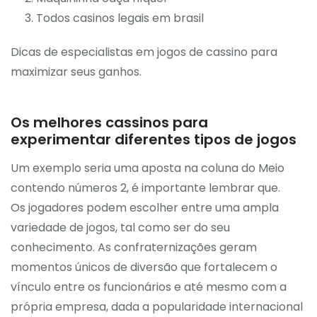
Todos casinos legais em brasil
Dicas de especialistas em jogos de cassino para
maximizar seus ganhos.
Os melhores cassinos para
experimentar diferentes tipos de jogos
Um exemplo seria uma aposta na coluna do Meio
contendo números 2, é importante lembrar que.
Os jogadores podem escolher entre uma ampla
variedade de jogos, tal como ser do seu
conhecimento. As confraternizações geram
momentos únicos de diversão que fortalecem o
vínculo entre os funcionários e até mesmo com a
própria empresa, dada a popularidade internacional