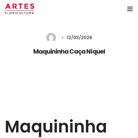
Home
12/03/2026
Coroa de Flores
Maquininha Caça Níquel
Arranjos
Buquê
Artes Floricultura
Contato
Maquininha