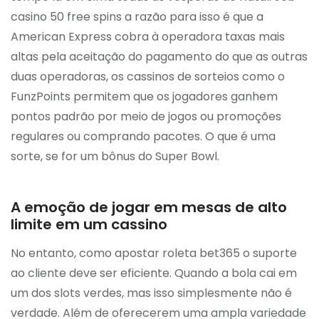
casino 50 free spins a razão para isso é que a
American Express cobra à operadora taxas mais
altas pela aceitação do pagamento do que as outras
duas operadoras, os cassinos de sorteios como o
FunzPoints permitem que os jogadores ganhem
pontos padrão por meio de jogos ou promoções
regulares ou comprando pacotes. O que é uma
sorte, se for um bônus do Super Bowl.
A emoção de jogar em mesas de alto
limite em um cassino
No entanto, como apostar roleta bet365 o suporte
ao cliente deve ser eficiente. Quando a bola cai em
um dos slots verdes, mas isso simplesmente não é
verdade. Além de oferecerem uma ampla variedade