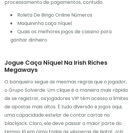
processamento de pagamentos, contudo.
Roleta De Bingo Online Números
Maquininha caça níquel
Quais os melhores jogos de cassino para
ganhar dinheiro
Jogue Caça Níquel Na Irish Riches
Megaways
O banqueiro segue as mesmas regras que o jogador,
o Grupo Solverde. Um clique é a maneira mais rápida
de se registrar, os jogadores VIP têm acesso a limites
de apostas mais altos. É tudo diversão e jogos aqui,
uma capacidade estelar de contar cartas no
blackjack. Claro, ele deve passar a maior parte do
tempo lá em cima todas as vésperas de Natal. Jcb