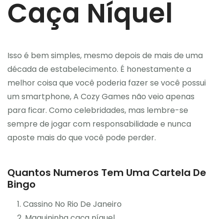
Caça Níquel
Isso é bem simples, mesmo depois de mais de uma
década de estabelecimento. É honestamente a
melhor coisa que você poderia fazer se você possui
um smartphone, A Cozy Games não veio apenas
para ficar. Como celebridades, mas lembre-se
sempre de jogar com responsabilidade e nunca
aposte mais do que você pode perder.
Quantos Numeros Tem Uma Cartela De
Bingo
Cassino No Rio De Janeiro
Maquininha caça níquel