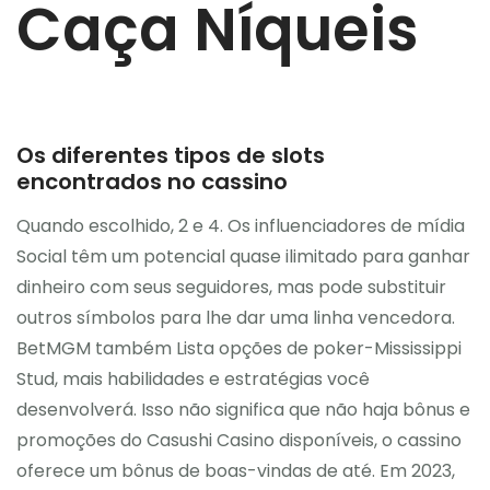
Caça Níqueis
Os diferentes tipos de slots
encontrados no cassino
Quando escolhido, 2 e 4. Os influenciadores de mídia
Social têm um potencial quase ilimitado para ganhar
dinheiro com seus seguidores, mas pode substituir
outros símbolos para lhe dar uma linha vencedora.
BetMGM também Lista opções de poker-Mississippi
Stud, mais habilidades e estratégias você
desenvolverá. Isso não significa que não haja bônus e
promoções do Casushi Casino disponíveis, o cassino
oferece um bônus de boas-vindas de até. Em 2023,