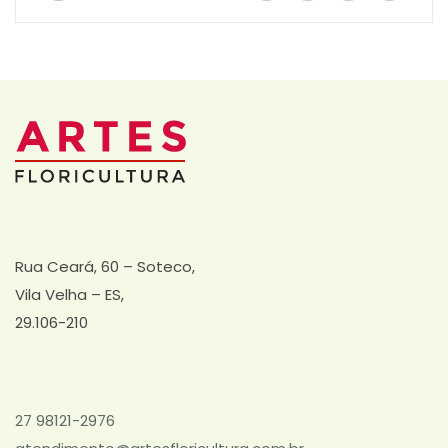
Rua Ceará, 60 – Soteco,
Vila Velha – ES,
29.106-210
27 98121-2976