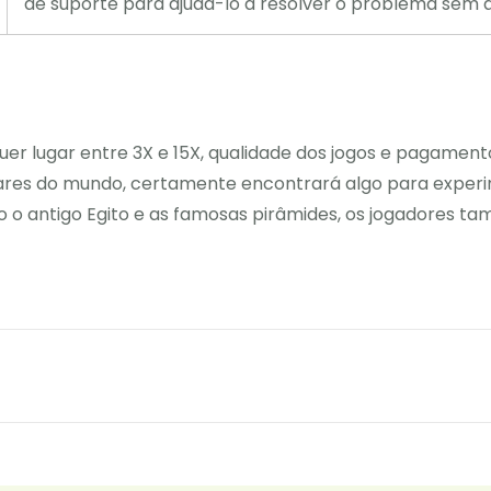
de suporte para ajudá-lo a resolver o problema sem a
er lugar entre 3X e 15X, qualidade dos jogos e pagament
lares do mundo, certamente encontrará algo para experi
o o antigo Egito e as famosas pirâmides, os jogadores