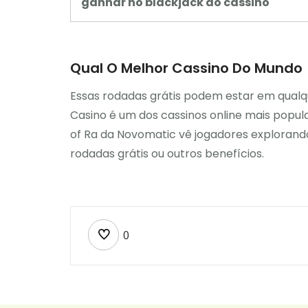
ganhar no blackjack do cassino
Qual O Melhor Cassino Do Mundo
Essas rodadas grátis podem estar em qualqu
Casino é um dos cassinos online mais popu
of Ra da Novomatic vê jogadores explorand
rodadas grátis ou outros benefícios.
0