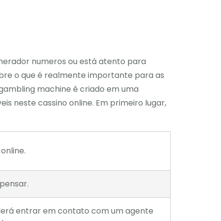
generador numeros ou está atento para
bre o que é realmente importante para as
a gambling machine é criado em uma
is neste cassino online. Em primeiro lugar,
online.
 pensar.
poderá entrar em contato com um agente