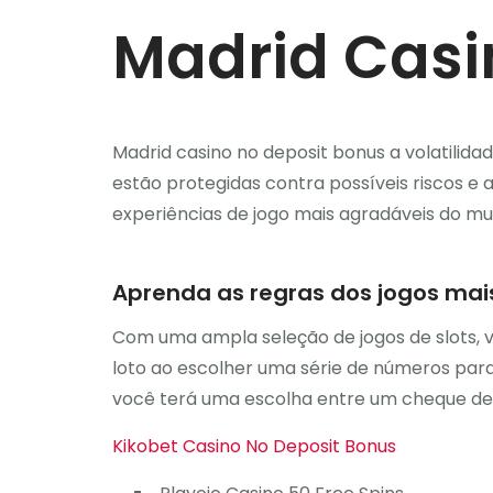
Madrid Casi
Madrid casino no deposit bonus a volatilida
estão protegidas contra possíveis riscos e
experiências de jogo mais agradáveis do m
Aprenda as regras dos jogos mai
Com uma ampla seleção de jogos de slots, 
loto ao escolher uma série de números para 
você terá uma escolha entre um cheque de 
Kikobet Casino No Deposit Bonus