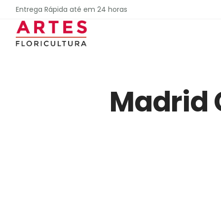
Entrega Rápida até em 24 horas
Madrid 