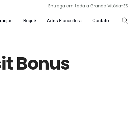
Entrega em toda a Grande Vitória-ES
ranjos
Buquê
Artes Floricultura
Contato
it Bonus